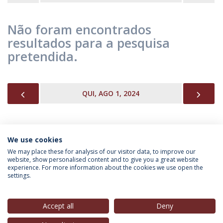
Não foram encontrados
resultados para a pesquisa
pretendida.
PREVIOUS
NEX
QUI, AGO 1, 2024
We use cookies
INFORMAÇÃO PARA
We may place these for analysis of our visitor data, to improve our
website, show personalised content and to give you a great website
experience. For more information about the cookies we use open the
settings.
Política de Privacidade
Termos & Condições
Direitos do Titular dos Dados
Accept all
Deny