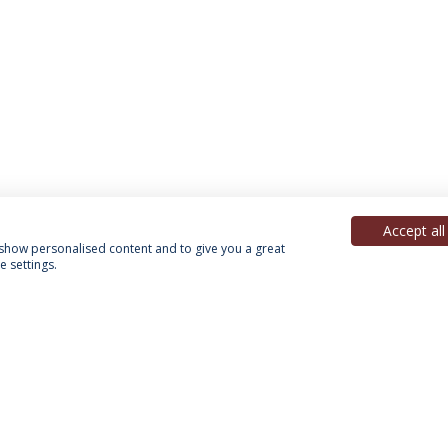
Accept all
, show personalised content and to give you a great
 settings.
Política de Privacidade
Termos & Condições
Direitos do Titular dos Dados