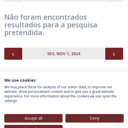
Não foram encontrados
resultados para a pesquisa
pretendida.
PREVIOUS
NEX
SEX, NOV 1, 2024
We use cookies
INFORMAÇÃO PARA
We may place these for analysis of our visitor data, to improve our
website, show personalised content and to give you a great website
experience. For more information about the cookies we use open the
settings.
Política de Privacidade
Termos & Condições
Direitos do Titular dos Dados
Accept all
Deny