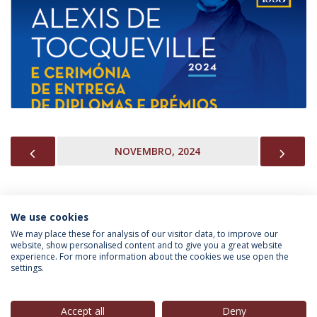
PREVIOUS
NEX
NOVEMBRO, 2024
We use cookies
INFORMAÇÃO PARA
We may place these for analysis of our visitor data, to improve our
website, show personalised content and to give you a great website
experience. For more information about the cookies we use open the
settings.
Política de Privacidade
Termos & Condições
Direitos do Titular dos Dados
Accept all
Deny