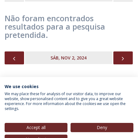
Não foram encontrados
resultados para a pesquisa
pretendida.
PREVIOUS
NEX
SÁB, NOV 2, 2024
We use cookies
INFORMAÇÃO PARA
We may place these for analysis of our visitor data, to improve our
website, show personalised content and to give you a great website
experience. For more information about the cookies we use open the
settings.
Política de Privacidade
Termos & Condições
Direitos do Titular dos Dados
Accept all
Deny