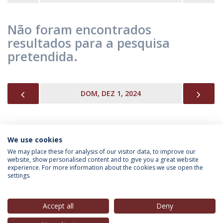
Não foram encontrados
resultados para a pesquisa
pretendida.
PREVIOUS
NEX
DOM, DEZ 1, 2024
We use cookies
INFORMAÇÃO PARA
We may place these for analysis of our visitor data, to improve our
website, show personalised content and to give you a great website
experience. For more information about the cookies we use open the
settings.
Política de Privacidade
Termos & Condições
Direitos do Titular dos Dados
Accept all
Deny