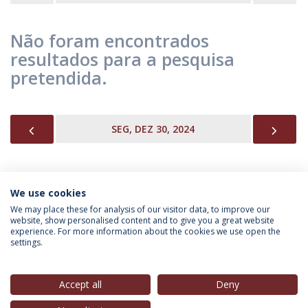
Não foram encontrados
resultados para a pesquisa
pretendida.
PREVIOUS
NEX
SEG, DEZ 30, 2024
We use cookies
INFORMAÇÃO PARA
We may place these for analysis of our visitor data, to improve our
website, show personalised content and to give you a great website
experience. For more information about the cookies we use open the
settings.
Política de Privacidade
Termos & Condições
Direitos do Titular dos Dados
Accept all
Deny