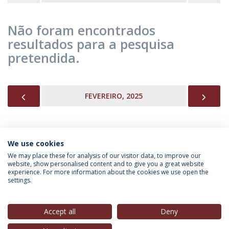
Não foram encontrados
resultados para a pesquisa
pretendida.
PREVIOUS
NEX
FEVEREIRO, 2025
We use cookies
INFORMAÇÃO PARA
We may place these for analysis of our visitor data, to improve our
website, show personalised content and to give you a great website
experience. For more information about the cookies we use open the
settings.
Política de Privacidade
Termos & Condições
Direitos do Titular dos Dados
Accept all
Deny