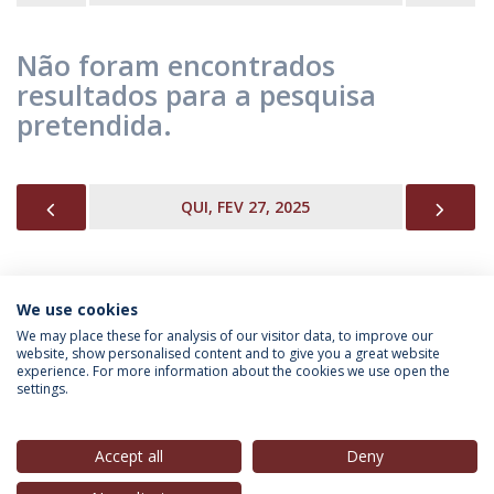
Não foram encontrados
resultados para a pesquisa
pretendida.
PREVIOUS
NEX
QUI, FEV 27, 2025
We use cookies
INFORMAÇÃO PARA
We may place these for analysis of our visitor data, to improve our
website, show personalised content and to give you a great website
experience. For more information about the cookies we use open the
settings.
Política de Privacidade
Termos & Condições
Direitos do Titular dos Dados
Accept all
Deny