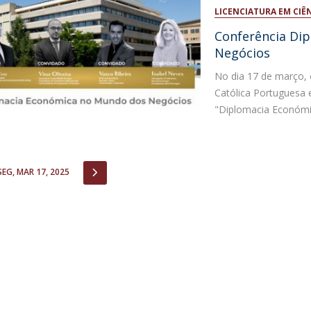
Open Day - Cimeira de Segurança IEP
LICENCIATURA EM CIÊ
I
Palestra Anual Alexis de Tocqueville
Conferência Di
Conferências do Atlântico
Negócios
Seminários Internacionais
Palestra Anual Winston Churchill
No dia 17 de março, o
IEP Alumni Club
Católica Portuguesa 
Career Day
"Diplomacia Económic
IOUS
NEXT
SEG, MAR 17, 2025