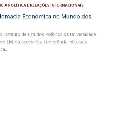
NCIA POLÍTICA E RELAÇÕES INTERNACIONAIS
niciativas Nacionais da Católica
plomacia Económica no Mundo dos
 Instituto de Estudos Políticos da Universidade
em Lisboa acolherá a conferência intitulada
a...