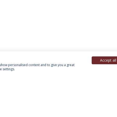
Accept all
, show personalised content and to give you a great
 settings.
Política de Privacidade
Termos & Condições
Direitos do Titular dos Dados