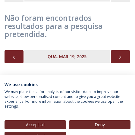
Não foram encontrados
resultados para a pesquisa
pretendida.
PREVIOUS
NEX
QUA, MAR 19, 2025
We use cookies
INFORMAÇÃO PARA
We may place these for analysis of our visitor data, to improve our
website, show personalised content and to give you a great website
experience. For more information about the cookies we use open the
settings.
Política de Privacidade
Termos & Condições
Direitos do Titular dos Dados
Accept all
Deny