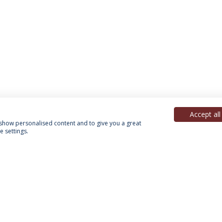
Accept all
, show personalised content and to give you a great
 settings.
Política de Privacidade
Termos & Condições
Direitos do Titular dos Dados