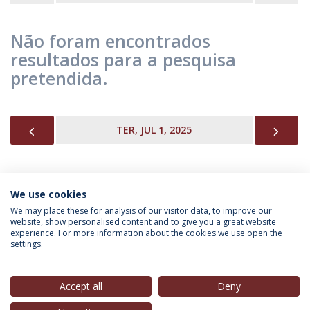
Não foram encontrados
resultados para a pesquisa
pretendida.
PREVIOUS
NEX
TER, JUL 1, 2025
We use cookies
INFORMAÇÃO PARA
We may place these for analysis of our visitor data, to improve our
website, show personalised content and to give you a great website
experience. For more information about the cookies we use open the
settings.
Política de Privacidade
Termos & Condições
Direitos do Titular dos Dados
Accept all
Deny