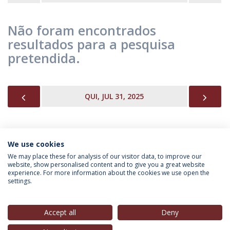
Não foram encontrados
resultados para a pesquisa
pretendida.
PREVIOUS
NEX
QUI, JUL 31, 2025
We use cookies
INFORMAÇÃO PARA
We may place these for analysis of our visitor data, to improve our
website, show personalised content and to give you a great website
experience. For more information about the cookies we use open the
settings.
Política de Privacidade
Termos & Condições
Direitos do Titular dos Dados
Accept all
Deny