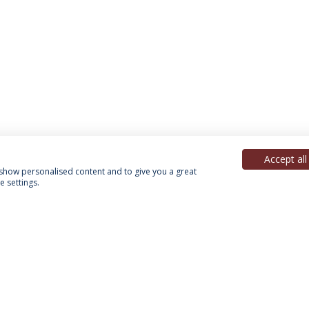
Accept all
, show personalised content and to give you a great
 settings.
Política de Privacidade
Termos & Condições
Direitos do Titular dos Dados