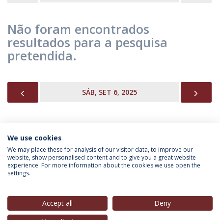
Não foram encontrados
resultados para a pesquisa
pretendida.
PREVIOUS
NEX
SÁB, SET 6, 2025
We use cookies
INFORMAÇÃO PARA
We may place these for analysis of our visitor data, to improve our
website, show personalised content and to give you a great website
experience. For more information about the cookies we use open the
settings.
Política de Privacidade
Termos & Condições
Direitos do Titular dos Dados
Accept all
Deny