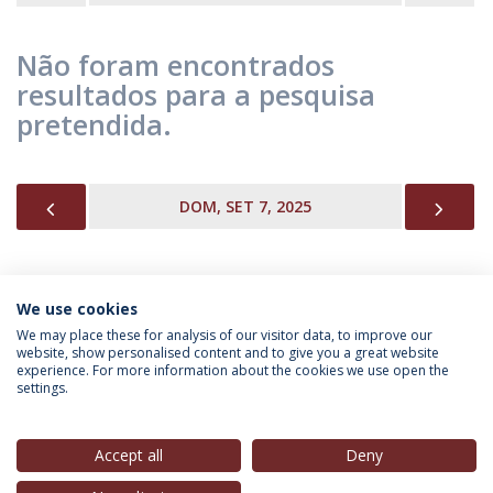
Não foram encontrados
resultados para a pesquisa
pretendida.
PREVIOUS
NEX
DOM, SET 7, 2025
We use cookies
INFORMAÇÃO PARA
We may place these for analysis of our visitor data, to improve our
website, show personalised content and to give you a great website
experience. For more information about the cookies we use open the
settings.
Política de Privacidade
Termos & Condições
Direitos do Titular dos Dados
Accept all
Deny