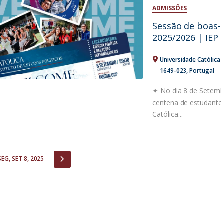
Open Day - Cimeira de Segurança IEP
ADMISSÕES
I
Palestra Anual Alexis de Tocqueville
Sessão de boas-
Conferências do Atlântico
2025/2026 | IE
Seminários Internacionais
Palestra Anual Winston Churchill
Universidade Católic
IEP Alumni Club
1649-023
Portugal
Career Day
✦ No dia 8 de Setemb
centena de estudantes
Católica...
IOUS
NEXT
SEG, SET 8, 2025