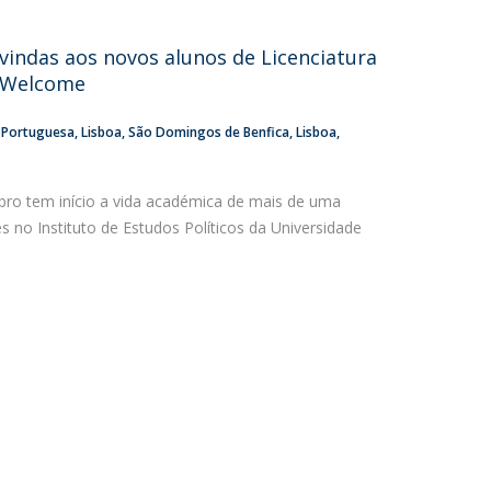
niciativas Nacionais da Católica
vindas aos novos alunos de Licenciatura
P Welcome
a Portuguesa
Lisboa
São Domingos de Benfica, Lisboa
ro tem início a vida académica de mais de uma
 no Instituto de Estudos Políticos da Universidade