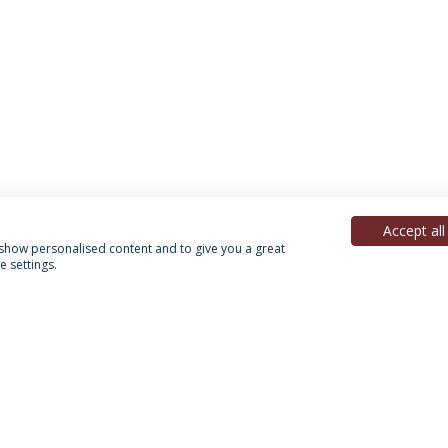
Accept all
, show personalised content and to give you a great
 settings.
Política de Privacidade
Termos & Condições
Direitos do Titular dos Dados