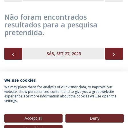
Não foram encontrados
resultados para a pesquisa
pretendida.
PREVIOUS
NEX
SÁB, SET 27, 2025
We use cookies
INFORMAÇÃO PARA
We may place these for analysis of our visitor data, to improve our
website, show personalised content and to give you a great website
experience. For more information about the cookies we use open the
settings.
Política de Privacidade
Termos & Condições
Direitos do Titular dos Dados
Accept all
Deny