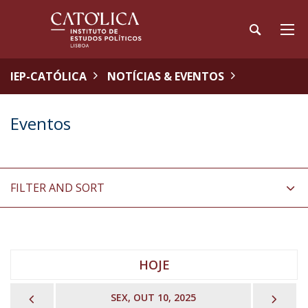
IEP-CATÓLICA
NOTÍCIAS & EVENTOS
Eventos
FILTER AND SORT
HOJE
PREVIOUS
NEX
SEX, OUT 10, 2025