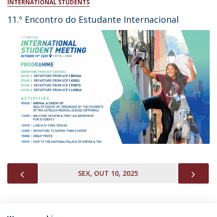
INTERNATIONAL STUDENTS
11.º Encontro do Estudante Internacional
PREVIOUS
NEX
SEX, OUT 10, 2025