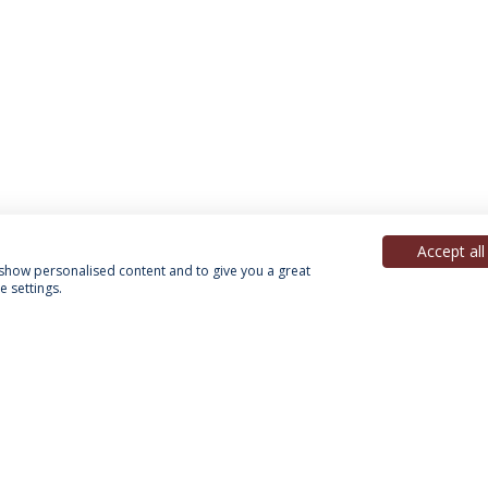
Accept all
, show personalised content and to give you a great
 settings.
Política de Privacidade
Termos & Condições
Direitos do Titular dos Dados