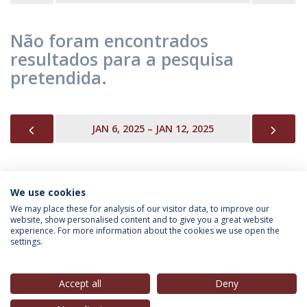
Não foram encontrados
resultados para a pesquisa
pretendida.
PREVIOUS
NEX
JAN 6, 2025 – JAN 12, 2025
We use cookies
INFORMAÇÃO PARA
We may place these for analysis of our visitor data, to improve our
website, show personalised content and to give you a great website
experience. For more information about the cookies we use open the
settings.
Política de Privacidade
Termos & Condições
Direitos do Titular dos Dados
Accept all
Deny