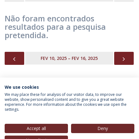
Não foram encontrados
resultados para a pesquisa
pretendida.
PREVIOUS
NEX
FEV 10, 2025 – FEV 16, 2025
We use cookies
INFORMAÇÃO PARA
We may place these for analysis of our visitor data, to improve our
website, show personalised content and to give you a great website
experience. For more information about the cookies we use open the
settings.
Política de Privacidade
Termos & Condições
Direitos do Titular dos Dados
Accept all
Deny