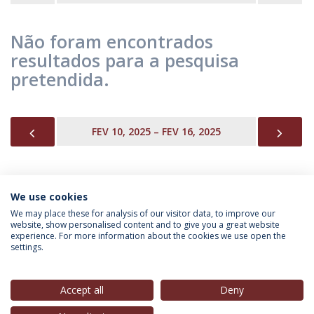
Não foram encontrados
resultados para a pesquisa
pretendida.
PREVIOUS
NEX
FEV 10, 2025 – FEV 16, 2025
We use cookies
INFORMAÇÃO PARA
We may place these for analysis of our visitor data, to improve our
website, show personalised content and to give you a great website
experience. For more information about the cookies we use open the
settings.
Política de Privacidade
Termos & Condições
Direitos do Titular dos Dados
Accept all
Deny