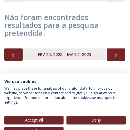
Não foram encontrados
resultados para a pesquisa
pretendida.
PREVIOUS
NEX
FEV 24, 2025 – MAR 2, 2025
We use cookies
INFORMAÇÃO PARA
We may place these for analysis of our visitor data, to improve our
website, show personalised content and to give you a great website
experience. For more information about the cookies we use open the
settings.
Política de Privacidade
Termos & Condições
Direitos do Titular dos Dados
Accept all
Deny