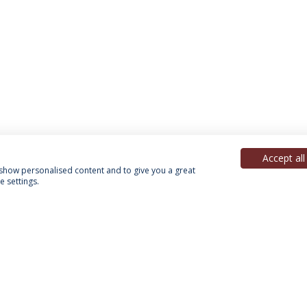
Accept all
, show personalised content and to give you a great
 settings.
Política de Privacidade
Termos & Condições
Direitos do Titular dos Dados