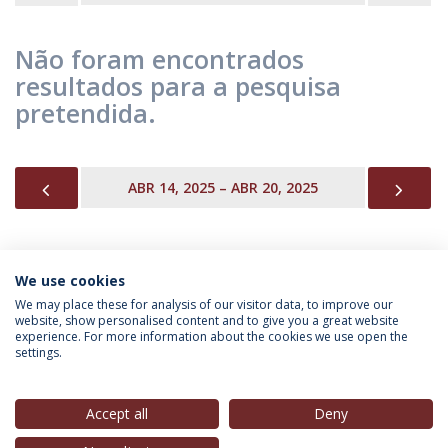
Não foram encontrados
resultados para a pesquisa
pretendida.
PREVIOUS
NEX
ABR 14, 2025 – ABR 20, 2025
We use cookies
INFORMAÇÃO PARA
We may place these for analysis of our visitor data, to improve our
website, show personalised content and to give you a great website
experience. For more information about the cookies we use open the
settings.
Política de Privacidade
Termos & Condições
Direitos do Titular dos Dados
Accept all
Deny