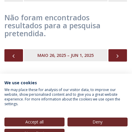
Não foram encontrados
resultados para a pesquisa
pretendida.
PREVIOUS
NEX
MAIO 26, 2025 – JUN 1, 2025
We use cookies
INFORMAÇÃO PARA
We may place these for analysis of our visitor data, to improve our
website, show personalised content and to give you a great website
experience. For more information about the cookies we use open the
settings.
Política de Privacidade
Termos & Condições
Direitos do Titular dos Dados
Accept all
Deny