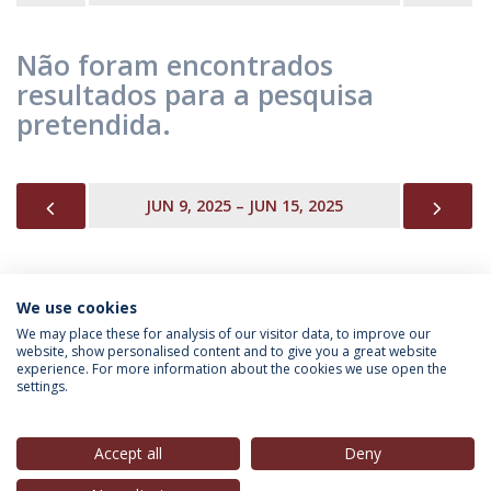
Não foram encontrados
resultados para a pesquisa
pretendida.
PREVIOUS
NEX
JUN 9, 2025 – JUN 15, 2025
We use cookies
INFORMAÇÃO PARA
We may place these for analysis of our visitor data, to improve our
website, show personalised content and to give you a great website
experience. For more information about the cookies we use open the
settings.
Política de Privacidade
Termos & Condições
Direitos do Titular dos Dados
Accept all
Deny