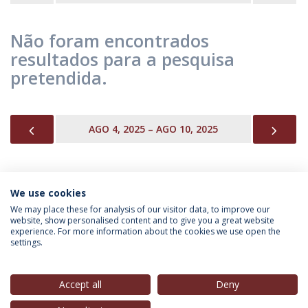
Não foram encontrados
resultados para a pesquisa
pretendida.
PREVIOUS
NEX
AGO 4, 2025 – AGO 10, 2025
We use cookies
INFORMAÇÃO PARA
We may place these for analysis of our visitor data, to improve our
website, show personalised content and to give you a great website
experience. For more information about the cookies we use open the
settings.
Política de Privacidade
Termos & Condições
Direitos do Titular dos Dados
Accept all
Deny