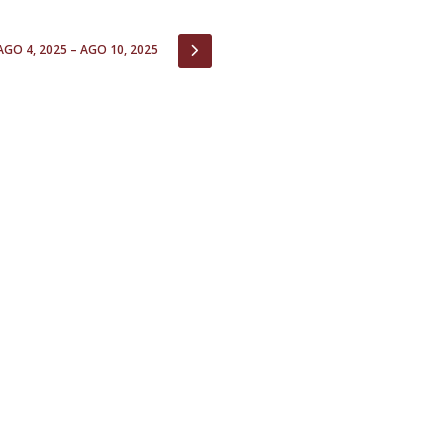
Open Day - Cimeira de Segurança IEP
I
Palestra Anual Alexis de Tocqueville
IOUS
NEXT
AGO 4, 2025 – AGO 10, 2025
Conferências do Atlântico
Seminários Internacionais
Palestra Anual Winston Churchill
IEP Alumni Club
Career Day