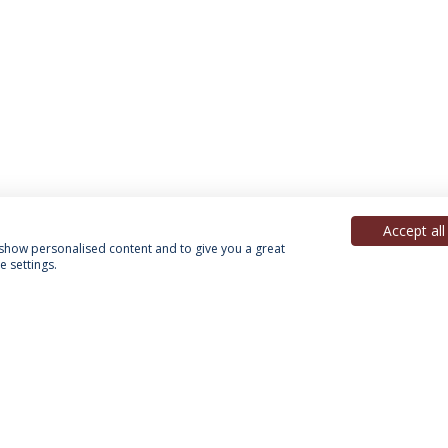
Accept all
, show personalised content and to give you a great
 settings.
Política de Privacidade
Termos & Condições
Direitos do Titular dos Dados