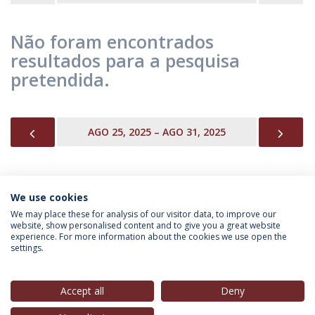
Não foram encontrados
resultados para a pesquisa
pretendida.
PREVIOUS
NEX
AGO 25, 2025 – AGO 31, 2025
We use cookies
INFORMAÇÃO PARA
We may place these for analysis of our visitor data, to improve our
website, show personalised content and to give you a great website
experience. For more information about the cookies we use open the
settings.
Política de Privacidade
Termos & Condições
Direitos do Titular dos Dados
Accept all
Deny