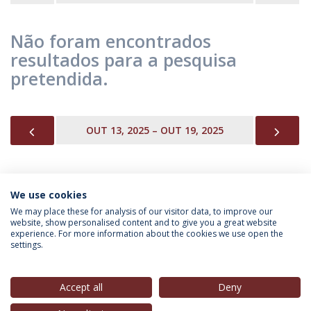
Não foram encontrados
resultados para a pesquisa
pretendida.
PREVIOUS
NEX
OUT 13, 2025 – OUT 19, 2025
We use cookies
INFORMAÇÃO PARA
We may place these for analysis of our visitor data, to improve our
website, show personalised content and to give you a great website
experience. For more information about the cookies we use open the
settings.
Política de Privacidade
Termos & Condições
Direitos do Titular dos Dados
Accept all
Deny