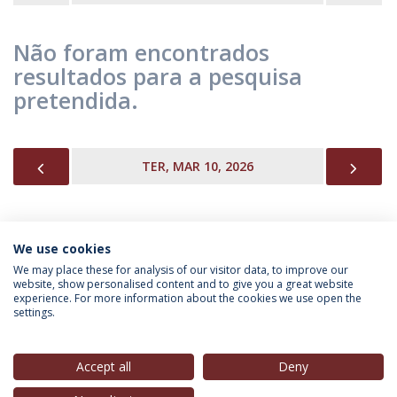
Não foram encontrados
resultados para a pesquisa
pretendida.
PREVIOUS
NEX
TER, MAR 10, 2026
We use cookies
INFORMAÇÃO PARA
We may place these for analysis of our visitor data, to improve our
website, show personalised content and to give you a great website
experience. For more information about the cookies we use open the
settings.
Política de Privacidade
Termos & Condições
Direitos do Titular dos Dados
Accept all
Deny