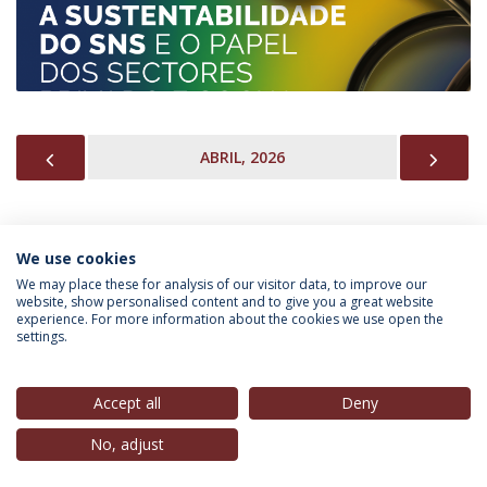
PREVIOUS
NEX
ABRIL, 2026
We use cookies
INFORMAÇÃO PARA
We may place these for analysis of our visitor data, to improve our
website, show personalised content and to give you a great website
experience. For more information about the cookies we use open the
settings.
Política de Privacidade
Termos & Condições
Direitos do Titular dos Dados
Accept all
Deny
No, adjust
© 2026 Universidade Católica Portuguesa