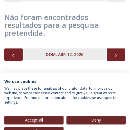
Não foram encontrados
resultados para a pesquisa
pretendida.
PREVIOUS
NEX
DOM, ABR 12, 2026
We use cookies
INFORMAÇÃO PARA
We may place these for analysis of our visitor data, to improve our
website, show personalised content and to give you a great website
experience. For more information about the cookies we use open the
settings.
Política de Privacidade
Termos & Condições
Direitos do Titular dos Dados
Accept all
Deny