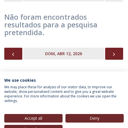
Não foram encontrados
resultados para a pesquisa
pretendida.
PREVIOUS
NEX
DOM, ABR 12, 2026
We use cookies
INFORMAÇÃO PARA
We may place these for analysis of our visitor data, to improve our
website, show personalised content and to give you a great website
experience. For more information about the cookies we use open the
settings.
Política de Privacidade
Termos & Condições
Direitos do Titular dos Dados
Accept all
Deny