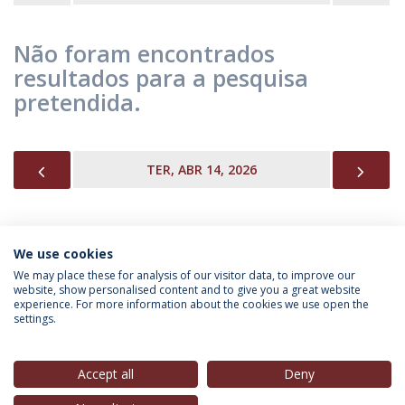
Não foram encontrados
resultados para a pesquisa
pretendida.
PREVIOUS
NEX
TER, ABR 14, 2026
We use cookies
INFORMAÇÃO PARA
We may place these for analysis of our visitor data, to improve our
website, show personalised content and to give you a great website
experience. For more information about the cookies we use open the
settings.
Política de Privacidade
Termos & Condições
Direitos do Titular dos Dados
Accept all
Deny