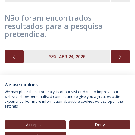
Não foram encontrados
resultados para a pesquisa
pretendida.
PREVIOUS
NEX
SEX, ABR 24, 2026
We use cookies
INFORMAÇÃO PARA
We may place these for analysis of our visitor data, to improve our
website, show personalised content and to give you a great website
experience. For more information about the cookies we use open the
settings.
Política de Privacidade
Termos & Condições
Direitos do Titular dos Dados
Accept all
Deny