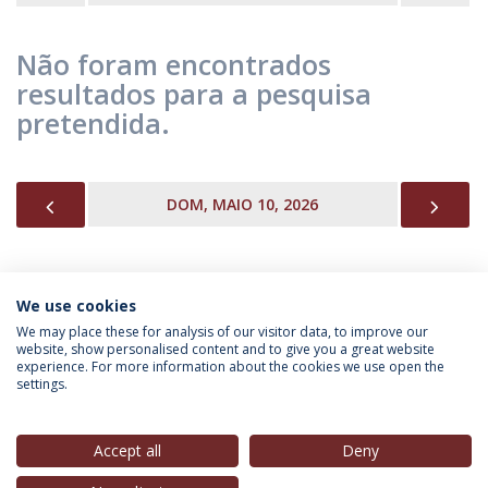
Não foram encontrados
resultados para a pesquisa
pretendida.
PREVIOUS
NEX
DOM, MAIO 10, 2026
We use cookies
INFORMAÇÃO PARA
We may place these for analysis of our visitor data, to improve our
website, show personalised content and to give you a great website
experience. For more information about the cookies we use open the
settings.
Política de Privacidade
Termos & Condições
Direitos do Titular dos Dados
Accept all
Deny