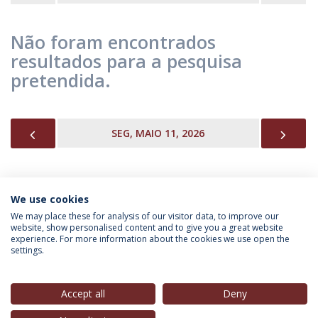
Não foram encontrados
resultados para a pesquisa
pretendida.
PREVIOUS
NEX
SEG, MAIO 11, 2026
We use cookies
INFORMAÇÃO PARA
We may place these for analysis of our visitor data, to improve our
website, show personalised content and to give you a great website
experience. For more information about the cookies we use open the
settings.
Política de Privacidade
Termos & Condições
Direitos do Titular dos Dados
Accept all
Deny