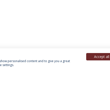
Accept all
, show personalised content and to give you a great
 settings.
Política de Privacidade
Termos & Condições
Direitos do Titular dos Dados