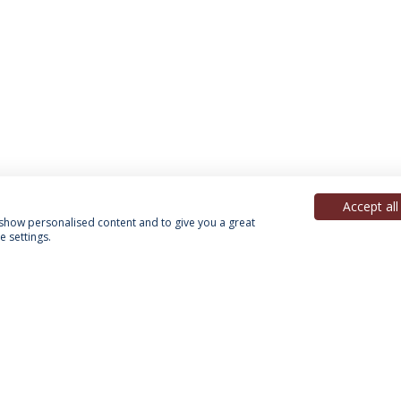
Accept all
, show personalised content and to give you a great
 settings.
Política de Privacidade
Termos & Condições
Direitos do Titular dos Dados