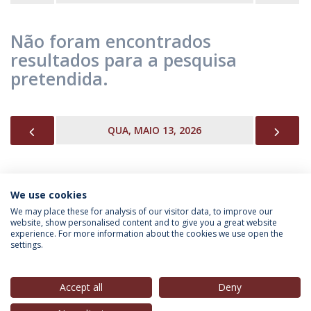
Não foram encontrados
resultados para a pesquisa
pretendida.
PREVIOUS
NEX
QUA, MAIO 13, 2026
We use cookies
INFORMAÇÃO PARA
We may place these for analysis of our visitor data, to improve our
website, show personalised content and to give you a great website
experience. For more information about the cookies we use open the
settings.
Política de Privacidade
Termos & Condições
Direitos do Titular dos Dados
Accept all
Deny