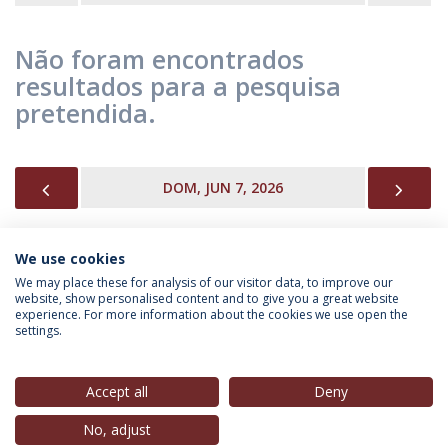
Não foram encontrados
resultados para a pesquisa
pretendida.
PREVIOUS
NEX
DOM, JUN 7, 2026
We use cookies
INFORMAÇÃO PARA
We may place these for analysis of our visitor data, to improve our
website, show personalised content and to give you a great website
experience. For more information about the cookies we use open the
settings.
Política de Privacidade
Termos & Condições
Direitos do Titular dos Dados
Accept all
Deny
No, adjust