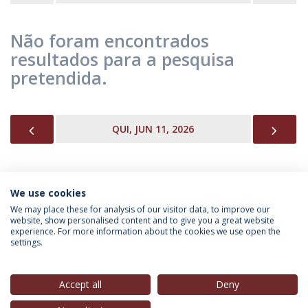
Não foram encontrados
resultados para a pesquisa
pretendida.
PREVIOUS
NEX
QUI, JUN 11, 2026
We use cookies
INFORMAÇÃO PARA
We may place these for analysis of our visitor data, to improve our
website, show personalised content and to give you a great website
experience. For more information about the cookies we use open the
settings.
Política de Privacidade
Termos & Condições
Direitos do Titular dos Dados
Accept all
Deny