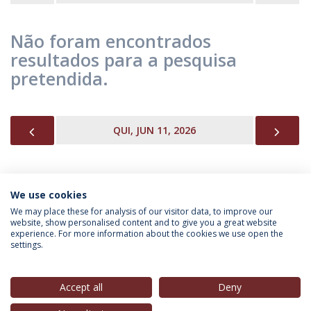
Não foram encontrados
resultados para a pesquisa
pretendida.
PREVIOUS
NEX
QUI, JUN 11, 2026
We use cookies
INFORMAÇÃO PARA
We may place these for analysis of our visitor data, to improve our
website, show personalised content and to give you a great website
experience. For more information about the cookies we use open the
settings.
Política de Privacidade
Termos & Condições
Direitos do Titular dos Dados
Accept all
Deny