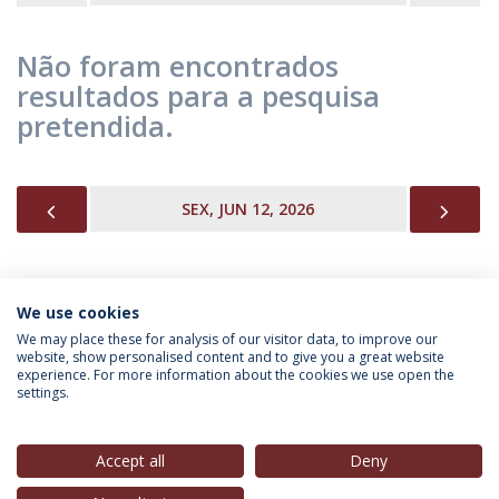
Não foram encontrados
resultados para a pesquisa
pretendida.
PREVIOUS
NEX
SEX, JUN 12, 2026
We use cookies
INFORMAÇÃO PARA
We may place these for analysis of our visitor data, to improve our
website, show personalised content and to give you a great website
experience. For more information about the cookies we use open the
settings.
Política de Privacidade
Termos & Condições
Direitos do Titular dos Dados
Accept all
Deny