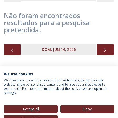
Não foram encontrados
resultados para a pesquisa
pretendida.
PREVIOUS
NEX
DOM, JUN 14, 2026
We use cookies
INFORMAÇÃO PARA
We may place these for analysis of our visitor data, to improve our
website, show personalised content and to give you a great website
experience. For more information about the cookies we use open the
settings.
Política de Privacidade
Termos & Condições
Direitos do Titular dos Dados
Accept all
Deny