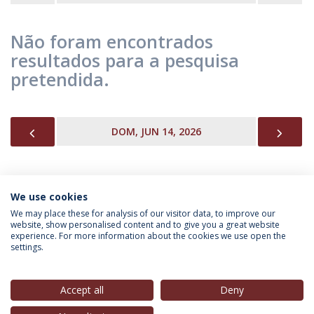
Não foram encontrados
resultados para a pesquisa
pretendida.
PREVIOUS
NEX
DOM, JUN 14, 2026
We use cookies
INFORMAÇÃO PARA
We may place these for analysis of our visitor data, to improve our
website, show personalised content and to give you a great website
experience. For more information about the cookies we use open the
settings.
Política de Privacidade
Termos & Condições
Direitos do Titular dos Dados
Accept all
Deny